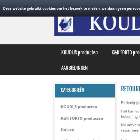
Welkom Gast.
Login
of
Nieuwe klant
.
Deze website gebruikt cookies om het bezoek te meten, we slaan geen persoon
KOUDIJS producten
K&K FORTO pro
AANBIEDINGEN
RETOUR
CATEGORIEËN
Bedenktijd
KOUDIJS producten
Het kan vo
bestelling
K&K FORTO producten
Na ontvang
Duiven
retourneer