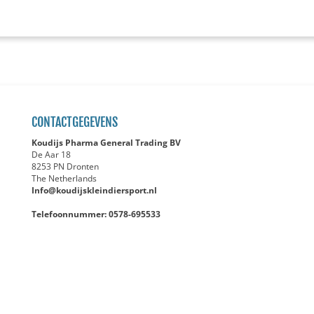
CONTACTGEGEVENS
Koudijs Pharma General Trading BV
De Aar 18
8253 PN Dronten
The Netherlands
Info@koudijskleindiersport.nl
Telefoonnummer: 0578-695533