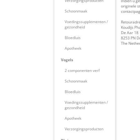
Verzorgingsproducten
Indien u g
originele 
Schoonmaak
contactpag
Voedingssupplementen /
Retouradre
gezondheid
Koudijs Ph
De Aar 18
Bloedluis
8253 PN D
The Nethe
Apotheek
Vogels
2 componenten verf
Schoonmaak
Bloedluis
Voedingssupplementen /
gezondheid
Apotheek
Verzorgingsproducten