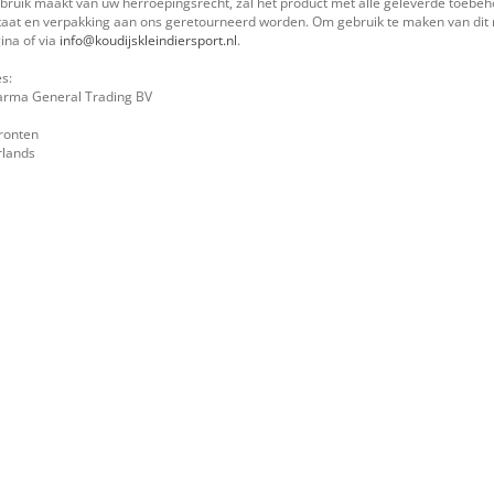
ebruik maakt van uw herroepingsrecht, zal het product met alle geleverde toebehor
staat en verpakking aan ons geretourneerd worden. Om gebruik te maken van dit 
ina of via
info@koudijskleindiersport.nl
.
s:
arma General Trading BV
ronten
rlands