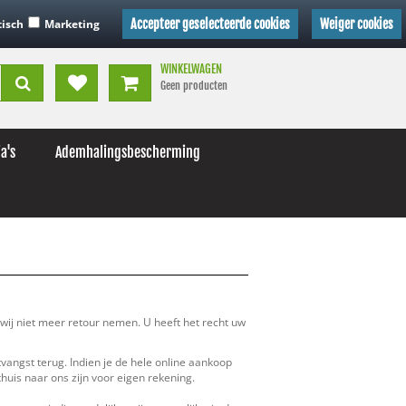
lender
Retourneren
Verkooppunten Koudijs producten
tisch
Marketing
Accepteer geselecteerde cookies
Weiger cookies
WINKELWAGEN
Geen producten
a's
Ademhalingsbescherming
wij niet meer retour nemen. U heeft het recht uw
vangst terug. Indien je de hele online aankoop
huis naar ons zijn voor eigen rekening.