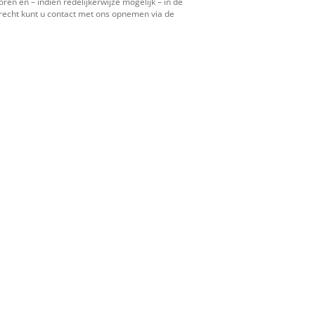
en en – indien redelijkerwijze mogelijk – in de
recht kunt u contact met ons opnemen via de